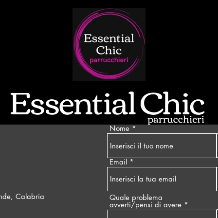
Nome
I
Email
nde, Calabria
Quale problema
avverti/pensi di avere